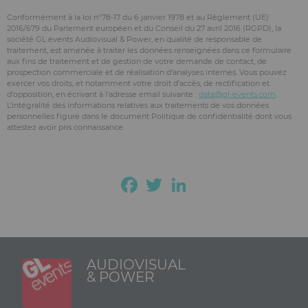
Conformément à la loi n°78-17 du 6 janvier 1978 et au Règlement (UE)
2016/679 du Parlement européen et du Conseil du 27 avril 2016 (RGPD), la
société GL events Audiovisual & Power, en qualité de responsable de
traitement, est amenée à traiter les données renseignées dans ce formulaire
aux fins de traitement et de gestion de votre demande de contact, de
prospection commerciale et de réalisation d’analyses internes. Vous pouvez
exercer vos droits, et notamment votre droit d’accès, de rectification et
d’opposition, en écrivant à l’adresse email suivante :
data@gl-events.com
.
L’intégralité des informations relatives aux traitements de vos données
personnelles figure dans le document Politique de confidentialité dont vous
attestez avoir pris connaissance.
Facebook
Twitter
LinkedIn
AUDIOVISUAL
& POWER