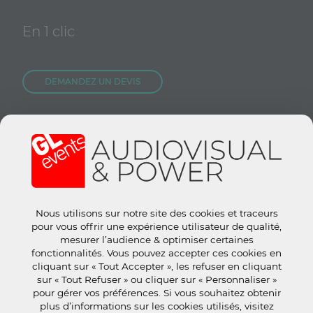
En 1 clic
DEMANDEZ UN DEVIS
NOUS REJOINDRE
CONTACTEZ-NOUS
Nous utilisons sur notre site des cookies et traceurs
Site groupe :
www.gl-events.com
pour vous offrir une expérience utilisateur de qualité,
GL Store :
store.gl-events.com
mesurer l’audience & optimiser certaines
fonctionnalités. Vous pouvez accepter ces cookies en
cliquant sur « Tout Accepter », les refuser en cliquant
sur « Tout Refuser » ou cliquer sur « Personnaliser »
pour gérer vos préférences. Si vous souhaitez obtenir
plus d’informations sur les cookies utilisés, visitez