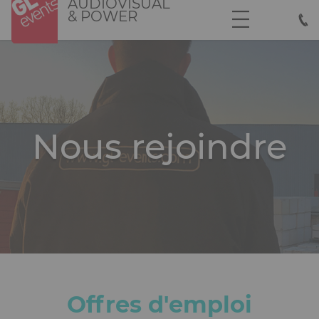
AUDIOVISUAL
Aller
Panneau de gestion des cookies
& POWER
au
contenu
principal
Nous rejoindre
Offres d'emploi