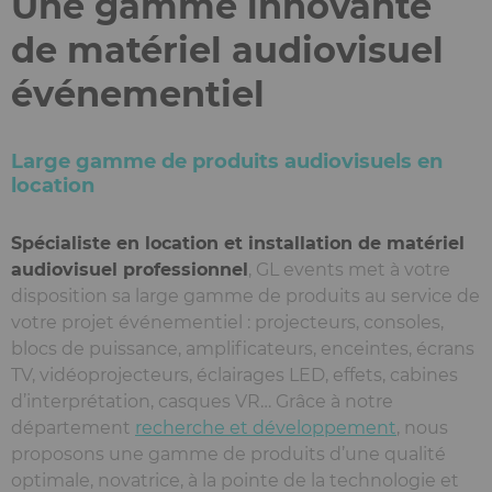
Une gamme innovante
de matériel audiovisuel
événementiel
Large gamme de produits audiovisuels en
location
Spécialiste en location et installation de matériel
audiovisuel professionnel
, GL events met à votre
disposition sa large gamme de produits au service de
votre projet événementiel : projecteurs, consoles,
blocs de puissance, amplificateurs, enceintes, écrans
TV, vidéoprojecteurs, éclairages LED, effets, cabines
d’interprétation, casques VR… Grâce à notre
département
recherche et développement
, nous
proposons une gamme de produits d’une qualité
optimale, novatrice, à la pointe de la technologie et