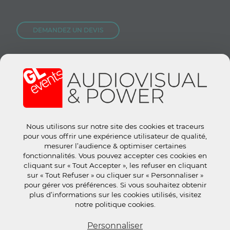
DEMANDEZ UN DEVIS
NOUS REJOINDRE
CONTACTEZ-NOUS
Nous utilisons sur notre site des cookies et traceurs
Site groupe :
www.gl-events.com
pour vous offrir une expérience utilisateur de qualité,
GL Store :
store.gl-events.com
mesurer l’audience & optimiser certaines
fonctionnalités. Vous pouvez accepter ces cookies en
cliquant sur « Tout Accepter », les refuser en cliquant
sur « Tout Refuser » ou cliquer sur « Personnaliser »
pour gérer vos préférences. Si vous souhaitez obtenir
plus d’informations sur les cookies utilisés, visitez
© 2019 tous droits réservés.
Mentions Légales
-
CGU
-
Politique
notre politique cookies.
de confidentialité
-
Gestion des cookies
-
Éthique et
Personnaliser