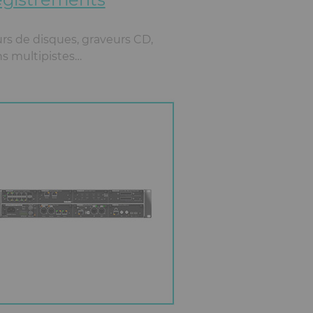
rs de disques, graveurs CD,
ns multipistes…