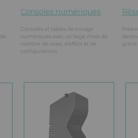
Consoles numériques
Rés
Consoles et tables de mixage
Préamp
 de
numériques avec un large choix de
destiné
nombre de voies, d’effets et de
grand
configurations.