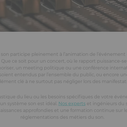
e son participe pleinement à l’animation de l’événement
. Que ce soit pour un concert, où le rapport puissance-s
sonoriser, un meeting politique ou une conférence internati
 soient entendus par l’ensemble du public, ou encore une
lément clé à ne surtout pas négliger lors des manifestat
ustique du lieu ou les besoins spécifiques de votre évén
d'un système son est idéal.
Nos experts
et ingénieurs du 
naissances approfondies et une formation continue sur l
réglementations des métiers du son.