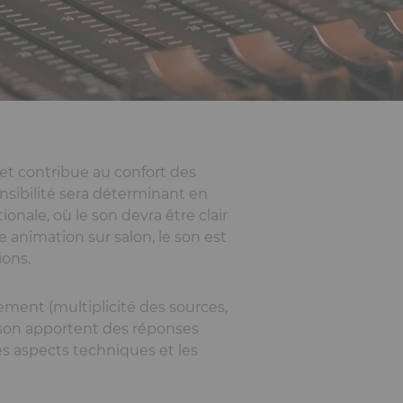
 et contribue au confort des
ensibilité sera déterminant en
onale, où le son devra être clair
 animation sur salon, le son est
ions.
ement (multiplicité des sources,
son apportent des réponses
es aspects techniques et les