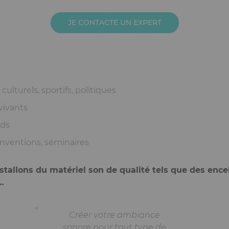
JE CONTACTE UN EXPERT
culturels, sportifs, politiques
vivants
nds
onventions, séminaires
stallons du matériel son de qualité tels que des encei
…
Créer votre ambiance
sonore pour tout type de