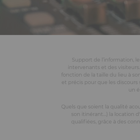
Support de l’information, l
intervenants et des visiteurs
fonction de la taille du lieu à 
et précis pour que les discours
un é
Quels que soient la qualité aco
son itinérant…) la location 
qualifiées, grâce à des con