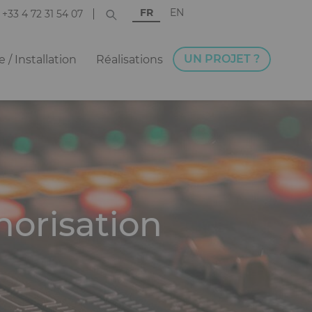
FR
EN
+33 4 72 31 54 07
UN PROJET ?
 / Installation
Réalisations
norisation