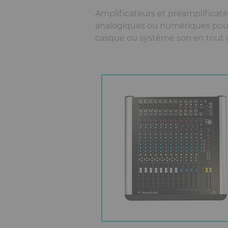
Amplificateurs et préamplificat
analogiques ou numériques pou
casque ou système son en tout 