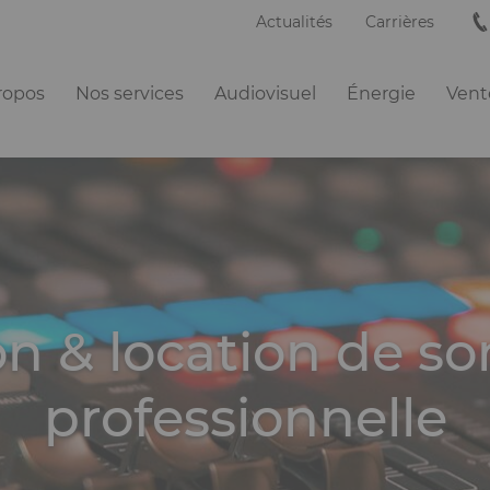
Actualités
Carrières
ation
ropos
Nos services
Audiovisuel
Énergie
Vente
ipale
ion & location de so
professionnelle