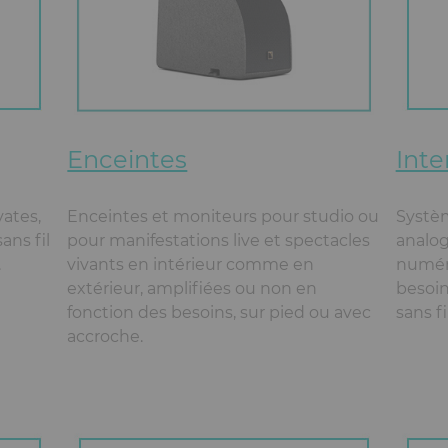
Enceintes
Int
ates,
Enceintes et moniteurs pour studio ou
Systè
ans fil
pour manifestations live et spectacles
analogi
.
vivants en intérieur comme en
numéri
extérieur, amplifiées ou non en
besoin
fonction des besoins, sur pied ou avec
sans fi
accroche.