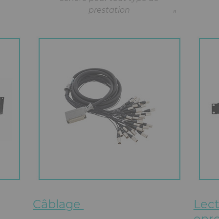
prestation
Câblage
Lect
enr