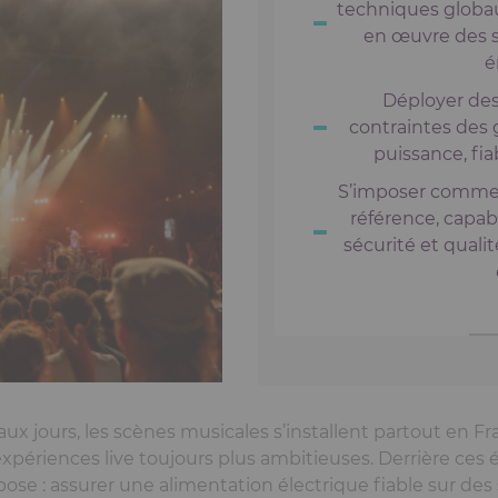
techniques globau
en œuvre des s
é
Déployer des
contraintes des 
puissance, fiab
S’imposer comme 
référence, capab
sécurité et quali
ux jours, les scènes musicales s’installent partout en Fr
expériences live toujours plus ambitieuses. Derrière c
e : assurer une alimentation électrique fiable sur des 