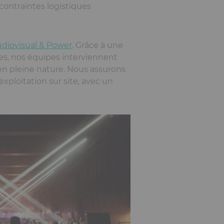
 contraintes logistiques
diovisual & Power
. Grâce à une
es, nos équipes interviennent
 en pleine nature. Nous assurons
ploitation sur site, avec un