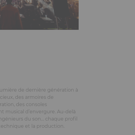
 lumière de dernière génération à
cieux, des armoires de
ation, des consoles
nt musical d’envergure. Au-delà
, ingénieurs du son… chaque profil
 technique et la production.