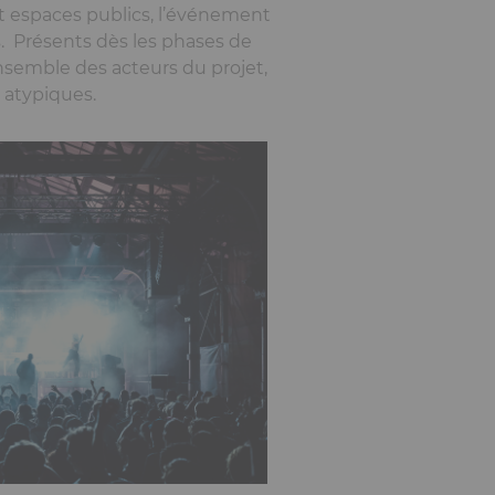
 et espaces publics, l’événement
s. Présents dès les phases de
’ensemble des acteurs du projet,
 atypiques.