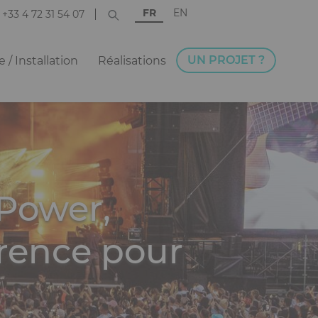
FR
EN
+33 4 72 31 54 07
UN PROJET ?
 / Installation
Réalisations
 Power,
érence pour