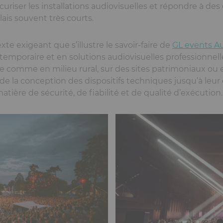
curiser les installations audiovisuelles et répondre à des
ais souvent très courts.
e exigeant que s’illustre le savoir-faire de
GL events Au
mporaire et en solutions audiovisuelles professionnell
ille comme en milieu rural, sur des sites patrimoniaux ou
a conception des dispositifs techniques jusqu’à leur ex
ière de sécurité, de fiabilité et de qualité d’exécution.