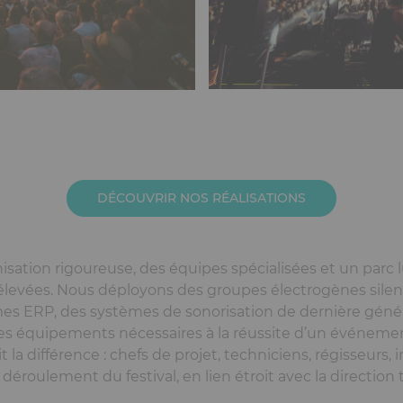
DÉCOUVRIR NOS RÉALISATIONS
isation rigoureuse, des équipes spécialisées et un parc
 élevées. Nous déployons des groupes électrogènes silen
es ERP, des systèmes de sonorisation de dernière génér
les équipements nécessaires à la réussite d’un événeme
it la différence : chefs de projet, techniciens, régisseurs
 déroulement du festival, en lien étroit avec la direction