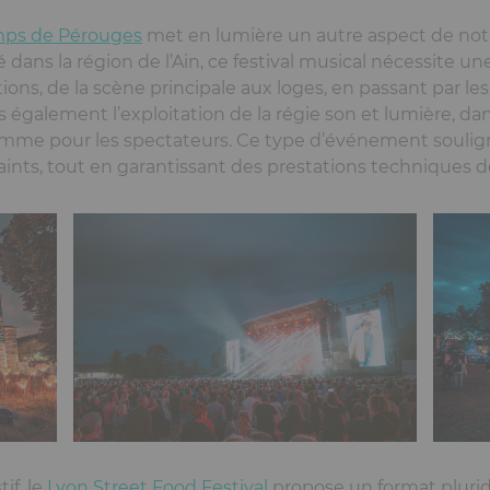
mps de Pérouges
met en lumière un autre aspect de notre
dans la région de l’Ain, ce festival musical nécessite un
ions, de la scène principale aux loges, en passant par le
s également l’exploitation de la régie son et lumière, da
comme pour les spectateurs. Ce type d’événement soulign
nts, tout en garantissant des prestations techniques d
if, le
Lyon Street Food Festival
propose un format pluridi