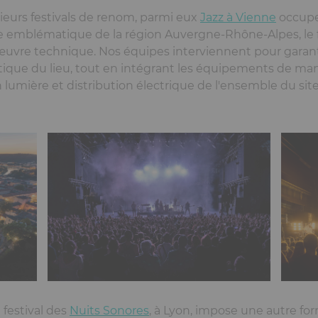
usieurs festivals de renom, parmi eux
Jazz à Vienne
occupe 
ue emblématique de la région Auvergne-Rhône-Alpes, le 
œuvre technique. Nos équipes interviennent pour garant
stique du lieu, tout en intégrant les équipements de man
 lumière et distribution électrique de l'ensemble du site
e festival des
Nuits Sonores
, à Lyon, impose une autre fo