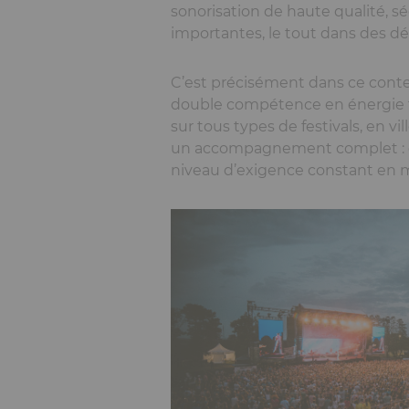
sonorisation de haute qualité, sé
importantes, le tout dans des dél
C’est précisément dans ce context
double compétence en énergie te
sur tous types de festivals, en v
un accompagnement complet : de l
niveau d’exigence constant en mat