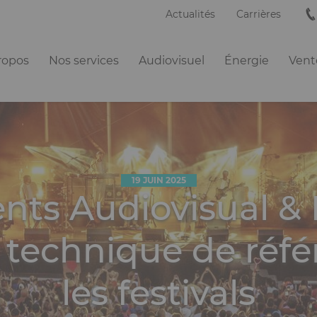
Actualités
Carrières
ation
ropos
Nos services
Audiovisuel
Énergie
Vente
ipale
19 JUIN 2025
nts Audiovisual &
 technique de réf
les festivals