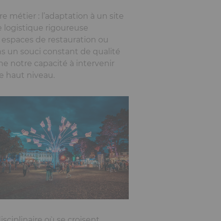
 métier : l’adaptation à un site
e logistique rigoureuse
s espaces de restauration ou
ns un souci constant de qualité
e notre capacité à intervenir
e haut niveau.
sciplinaire où se croisent