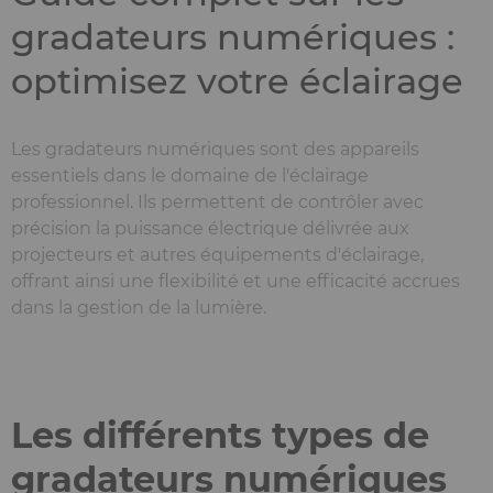
gradateurs numériques :
optimisez votre éclairage
Les gradateurs numériques sont des appareils
essentiels dans le domaine de l'éclairage
professionnel. Ils permettent de contrôler avec
précision la puissance électrique délivrée aux
projecteurs et autres équipements d'éclairage,
offrant ainsi une flexibilité et une efficacité accrues
dans la gestion de la lumière.
Blocs
Ckeditor
éditoriaux
Les différents types de
gradateurs numériques