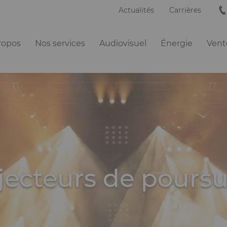
Actualités
Carrières
ation
ropos
Nos services
Audiovisuel
Énergie
Vente
ipale
jecteurs de poursu