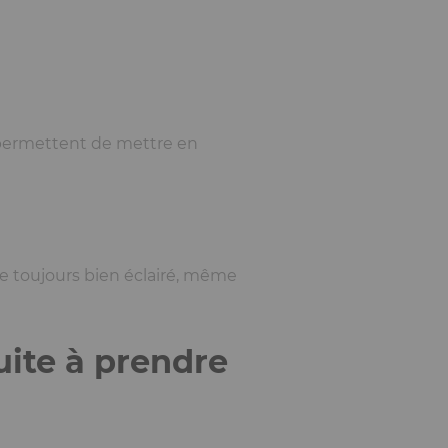
permettent de mettre en
te toujours bien éclairé, même
uite à prendre