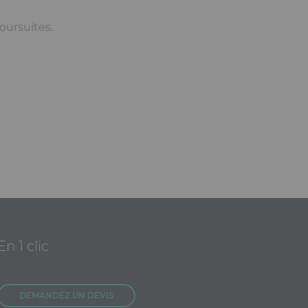
oursuites.
En 1 clic
DEMANDEZ UN DEVIS