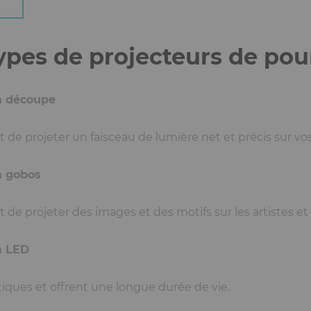
types de projecteurs de pou
 à découpe
de projeter un faisceau de lumière net et précis sur vos 
 à gobos
e projeter des images et des motifs sur les artistes et 
à LED
iques et offrent une longue durée de vie.