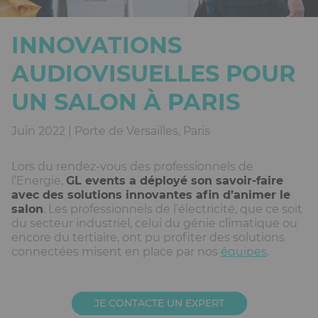
INNOVATIONS
AUDIOVISUELLES POUR
UN SALON À PARIS
Juin 2022 | Porte de Versailles, Paris
Lors du rendez-vous des professionnels de
l’Energie,
GL events a déployé son savoir-faire
avec des solutions innovantes afin d’animer le
salon
. Les professionnels de l’électricité, que ce soit
du secteur industriel, celui du génie climatique ou
encore du tertiaire, ont pu profiter des solutions
connectées misent en place par nos
équipes
.
JE CONTACTE UN EXPERT