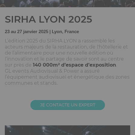
SIRHA LYON 2025
23 au 27 janvier 2025 | Lyon, France
L’édition 2025 du SIRHA LYON a rassemblé les
acteurs majeurs de la restauration, de l'hôtellerie et
de l’alimentaire pour une nouvelle édition où
l’innovation et le partage de savoir sont au centre
sur près de
140 000m²
d’espace d’exposition
.
GL events Audiovisual & Power a assuré
l’équipement audiovisuel et énergétique des zones
communes et stands.
JE CONTACTE UN EXPERT