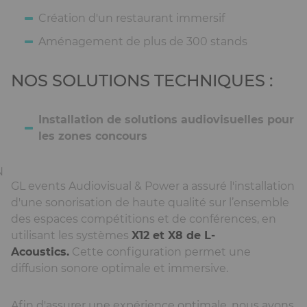
Création d'un restaurant immersif
Aménagement de plus de 300 stands
NOS SOLUTIONS TECHNIQUES :
Ckeditor
Installation de solutions audiovisuelles pour
les zones concours
N
GL events Audiovisual & Power a assuré l'installation
d'une sonorisation de haute qualité sur l’ensemble
des espaces compétitions et de conférences, en
utilisant les systèmes
X12 et X8 de L-
Acoustics.
Cette configuration permet une
diffusion sonore optimale et immersive.
Afin d'assurer une expérience optimale, nous avons