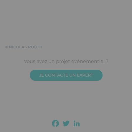
© NICOLAS RODET
Ckeditor
Vous avez un projet événementiel ?
JE CONTACTE UN EXPERT
Facebook
Twitter
LinkedIn