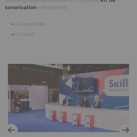
différents stands d’exposition. Chaque
kit de
sonorisation
comprenait :
2 enceintes
1 micro