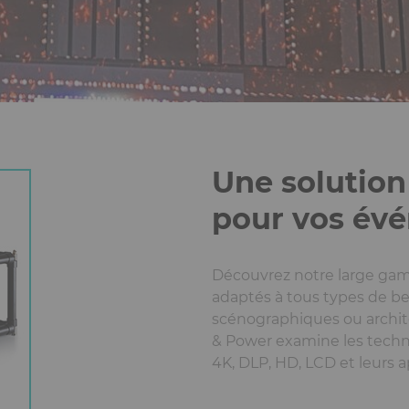
Une solution
pour vos év
Découvrez notre large ga
adaptés à tous types de b
scénographiques ou archit
& Power examine les techn
4K, DLP, HD, LCD et leurs a