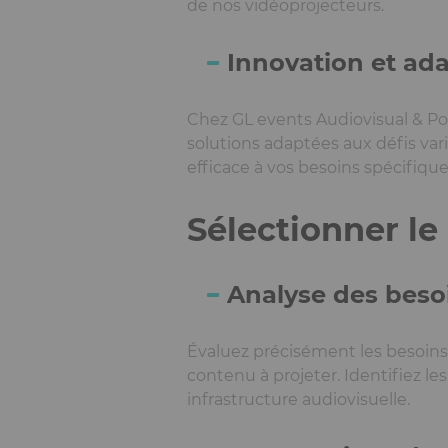
de nos vidéoprojecteurs.
Innovation et ada
Chez GL events Audiovisual & Pow
solutions adaptées aux défis var
efficace à vos besoins spécifique
Sélectionner le
Analyse des beso
Évaluez précisément les besoins de
contenu à projeter. Identifiez l
infrastructure audiovisuelle.