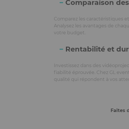
Comparaison des
Comparez les caractéristiques et
Analysez les avantages de chaque
votre budget.
Rentabilité et dur
Investissez dans des vidéoprojec
fiabilité éprouvée. Chez GL eve
qualité qui répondent à vos atte
Faites 