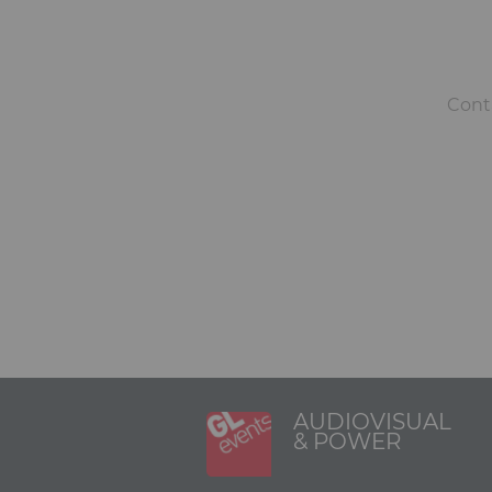
Conta
AUDIOVISUAL
& POWER