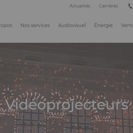
Actualités
Carrières
ation
ropos
Nos services
Audiovisuel
Énergie
Vente
ipale
Vidéoprojecteurs