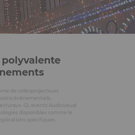
 polyvalente
énements
mme de vidéoprojecteurs
esoins événementiels,
ecturaux. GL events Audiovisual
ologies disponibles comme le
pplications spécifiques.