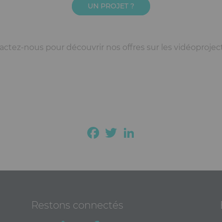
UN PROJET ?
ctez-nous pour découvrir nos offres sur les vidéoprojec
Facebook
Twitter
LinkedIn
Restons connectés