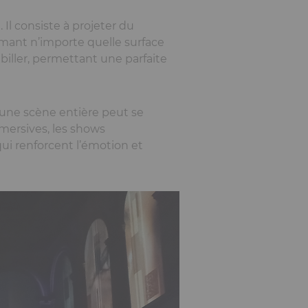
Il consiste à projeter du
ormant n’importe quelle surface
iller, permettant une parfaite
 une scène entière peut se
mersives, les shows
ui renforcent l’émotion et