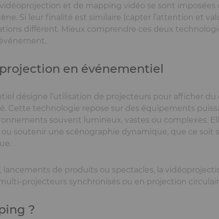
 vidéoprojection et de mapping vidéo se sont imposées
e. Si leur finalité est similaire (capter l’attention et va
ations diffèrent. Mieux comprendre ces deux technologie
’événement.
oprojection en événementiel
el désigne l’utilisation de projecteurs pour afficher du 
é. Cette technologie repose sur des équipements puissa
ironnements souvent lumineux, vastes ou complexes. El
u soutenir une scénographie dynamique, que ce soit su
ue.
s, lancements de produits ou spectacles, la vidéoprojecti
, multi-projecteurs synchronisés ou en projection circulair
ping ?