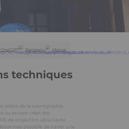
ChatGPT
Perplexity
Mistral
ns techniques
s piliers de la scénographie
e ou encore créer des
ifs de projection ultra haute
 désormais possible de narrer une