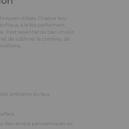
ion
niques utilisés. Chaque lieu,
ifique, à la fois performant,
, il est essentiel de bien choisir
ermet de sublimer le contenu, de
onditions.
sité ambiante du lieu,
surface,
pour des rendus panoramiques ou