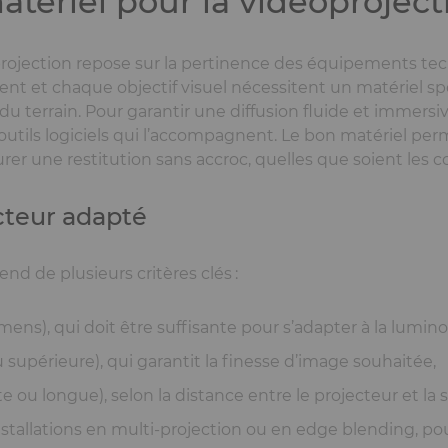
atériel pour la vidéoproject
projection repose sur la pertinence des équipements tech
 et chaque objectif visuel nécessitent un matériel spéc
u terrain. Pour garantir une diffusion fluide et immersive 
es outils logiciels qui l’accompagnent. Le bon matériel p
urer une restitution sans accroc, quelles que soient les c
cteur adapté
nd de plusieurs critères clés
:
ens), qui doit être suffisante pour s’adapter à la lumino
u supérieure), qui garantit la finesse d’image souhaitée,
te ou longue), selon la distance entre le projecteur et la 
installations en multi-projection ou en edge blending, 