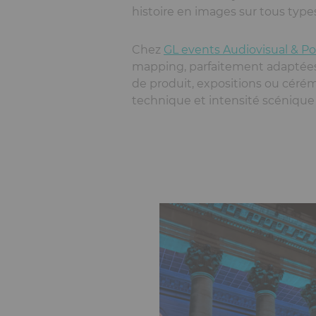
histoire en images sur tous types
Chez
GL events Audiovisual & P
mapping, parfaitement adaptées
de produit, expositions ou c
é
r
é
m
technique et intensité scéniqu