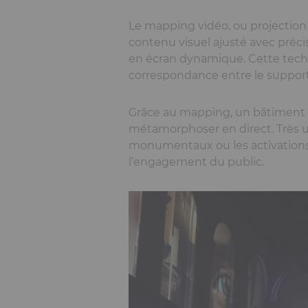
Le mapping vidéo, ou projection m
contenu visuel ajusté avec préci
en écran dynamique. Cette techn
correspondance entre le support
Grâce au mapping, un bâtiment 
métamorphoser en direct. Très ut
monumentaux ou les activations 
l’engagement du public.