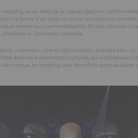
apping, va au-delà de la vidéoprojection traditionnelle. 
sion à la forme d’un objet ou d’une architecture, transf
ique repose sur une modélisation 3D des volumes à hab
 physique et l’animation projetée.
peut «
s’animer
», une sculpture peut «
prendre vie
», ou
ilisé dans les événements culturels, les expériences im
de marque, le mapping crée des effets spectaculaires q