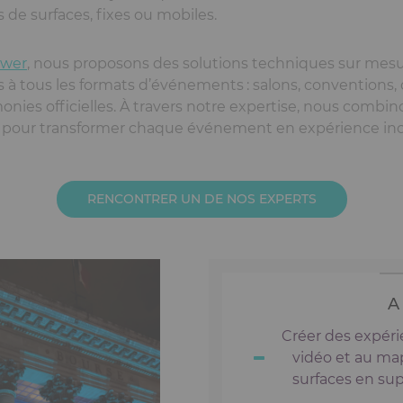
 de surfaces, fixes ou mobiles.
ower
, nous proposons des solutions techniques sur mesu
 à tous les formats d’événements
: salons, conventions,
onies officielles.
À
travers notre expertise, nous combinons
e pour transformer chaque événement en expérience ino
RENCONTRER UN DE NOS EXPERTS
A
Créer des expéri
vidéo et au ma
surfaces en su