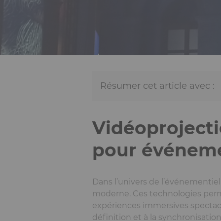
Résumer cet article avec :
Vidéoprojecti
pour événeme
Dans l’univers de l’événementiel
moderne. Ces technologies perme
expériences immersives spectacul
définition et à la synchronisati