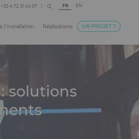
FR
EN
+33 4 72 31 54 07
UN PROJET ?
 / Installation
Réalisations
 solutions
ments