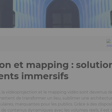
on et mapping : solutio
nts immersifs
, la vidéoprojection et le mapping vidéo sont devenus de
ttent de transformer un lieu, sublimer une architectur
aires, marquantes pour les publics. Grâce à des disposit
on de contenus dynamiques avec les volumes réels, il est