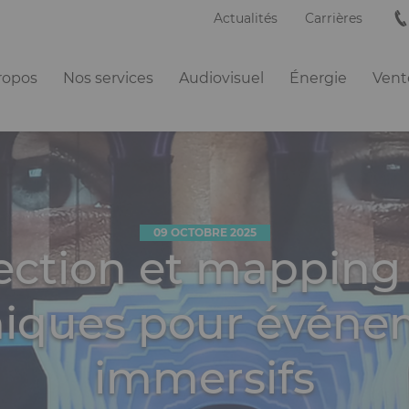
Actualités
Carrières
ation
ropos
Nos services
Audiovisuel
Énergie
Vente
ipale
09 OCTOBRE 2025
ection et mapping :
niques pour événe
immersifs