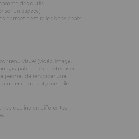
 comme des outils
loriser un espace)
s permet de faire les bons choix
contenu visuel (vidéo, image,
nts, capables de projeter avec
le permet de renforcer une
r un écran géant, une toile
on se décline en différentes
e.