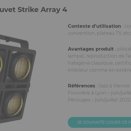
uvet Strike Array 4
Contexte d’utilisation
: co
convention, plateau TV, etc
Avantages produit
: pilot
lampe), reproduction de l
halogène classique, certific
intérieur comme en extérie
Références
: Jazz à Vienne 
Fourvière à Lyon – juin/juil
Pérouges – juin/juillet 2022
JE SOUHAITE LOUER CE 