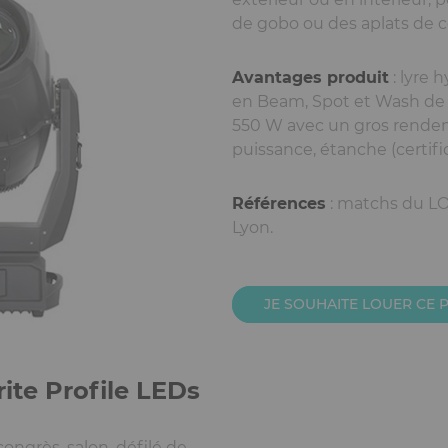
de gobo ou des aplats de c
Avantages produit
: lyre 
en Beam, Spot et Wash de 
550 W avec un gros rende
puissance, étanche (certific
Références
: matchs du L
Lyon.
JE SOUHAITE LOUER CE 
ite Profile LEDs
, congrès, salon, défilé de