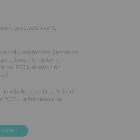
ncert, spectacle vivant,
.
able individuellement (lampe par
’aspect lampe tungstène-
ation IP65 (utilisation en
ur).
– juin/juillet 2022 | Les Nuits de
let 2022 | Le Printemps de
PRODUIT