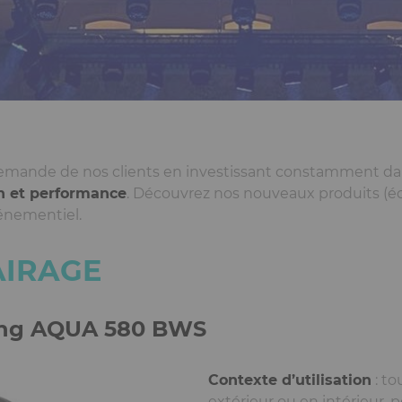
 demande de nos clients en investissant constamment d
on et performance
. Découvrez nos nouveaux produits (écl
vénementiel.
AIRAGE
ting AQUA 580 BWS
Contexte d’utilisation
: t
extérieur ou en intérieur, p