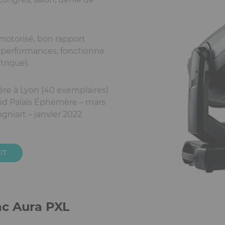
 motorisé, bon rapport
s performances, fonctionne
trique).
ière à Lyon (40 exemplaires)
nd Palais Éphémère – mars
gniart – janvier 2022
IT
ac Aura PXL