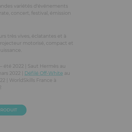
andes variétés d'événements
rate, concert, festival, émission
urs très vives, éclatantes et à
projecteur motorisé, compact et
uissance.
 – été 2022 | Saut Hermès au
ars 2022 |
Défilé Off-White
au
22 | WorldSkills France à
2
PRODUIT