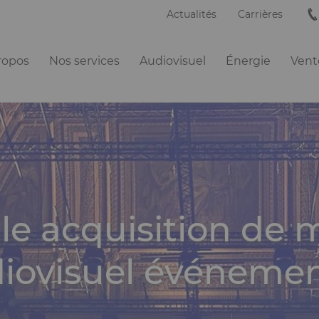
Actualités
Carrières
ation
ropos
Nos services
Audiovisuel
Énergie
Vente
ipale
le acquisition de m
iovisuel événemen