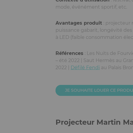
mode, événément sportif, etc.
Avantages produit
: projecteur
puissance gabarit, longévité de
à LED (faible consommation élec
Références
: Les Nuits de Fourv
– été 2022 | Saut Hermès au Gra
2022 |
Défilé Fendi
au Palais Bron
JE SOUHAITE LOUER CE PRODU
Projecteur Martin M