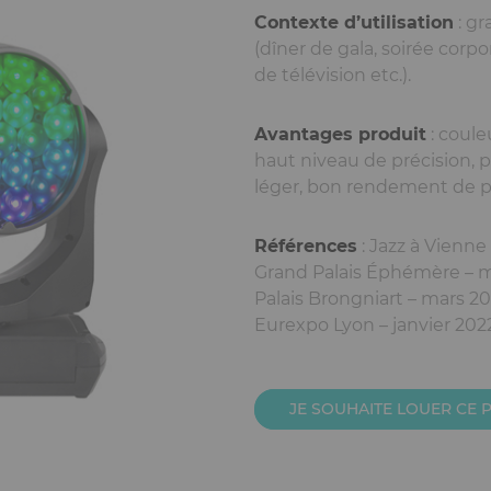
Contexte d’utilisation
: gr
(dîner de gala, soirée corpo
de télévision etc.).
Avantages produit
: coule
haut niveau de précision, 
léger, bon rendement de p
Références
: Jazz à Vienne
Grand Palais Éphémère – m
Palais Brongniart – mars 20
Eurexpo Lyon – janvier 202
JE SOUHAITE LOUER CE 