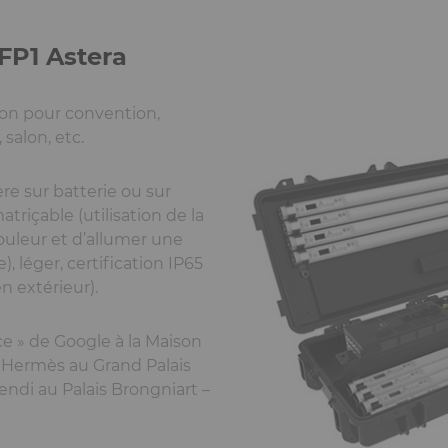
 FP1 Astera
ion pour convention,
salon, etc.
re sur batterie ou sur
atriçable (utilisation de la
ouleur et d’allumer une
, léger, certification IP65
n extérieur).
ce » de Google à la Maison
ut Hermès au Grand Palais
ndi au Palais Brongniart –