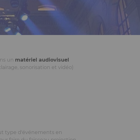
ans un
matériel audiovisuel
airage, sonorisation et vidéo)
out type d'événements en
our faire du faisceau projection