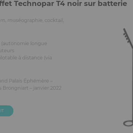
ffet Technopar T4 noir sur batterie
m, muséographie, cocktail,
ie (autonomie longue
uteurs
ilotable à distance (via
and Palais Éphémère –
s Brongniart – janvier 2022
IT