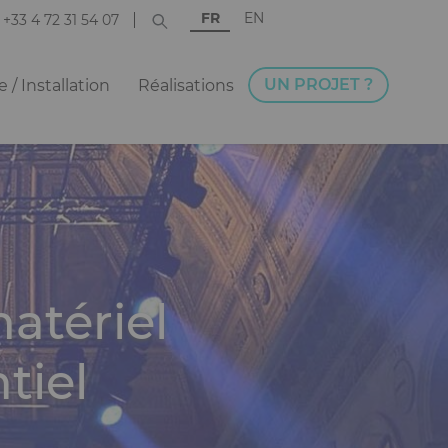
FR
EN
+33 4 72 31 54 07
UN PROJET ?
 / Installation
Réalisations
atériel
tiel