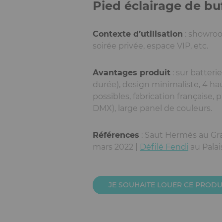
Pied éclairage de bu
Contexte d’utilisation
: showroo
soirée privée, espace VIP, etc.
Avantages produit
: sur batter
durée), design minimaliste, 4 ha
possibles, fabrication française, p
DMX), large panel de couleurs.
Références
: Saut Hermès au Gr
mars 2022 |
Défilé Fendi
au Palai
JE SOUHAITE LOUER CE PRODU