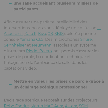
une salle accueillant plusieurs milliers de
participants
Afin d'assurer une parfaite intelligibilité des
interventions, nous avons déployé une diffusion
L-
Acoustics
(
Kara II
,
Kiva
,
X8
,
SB18
), pilotée par une
console
Yamaha CL5
. Des microphones
Shure
,
Sennheiser
et
Neumann
, associés à un système
d'intercom
Riedel Bolero
, ont permis d'assurer les
prises de parole, la coordination technique et
l'intégration de l'ambiance de salle dans les
captations vidéo.
Mettre en valeur les prises de parole grâce à
un éclairage scénique professionnel
L'éclairage scénique reposait sur des projecteurs
Robe Esprite
,
Martin MAC Aura
,
Astera
,
SGM